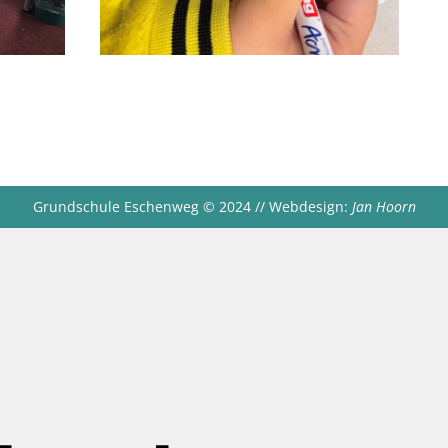
Grundschule Eschenweg
©
2024 // Webdesign:
Jan Hoorn